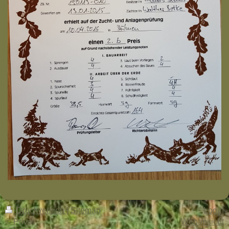
Druckversion
|
Sitemap
Login
© Privat
Webansicht