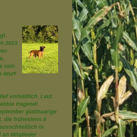
gt.
ch 2023
hen
e,
e sein
A-Wurf
ief vorbildlich. Laut
Debbie tragend!
eptember glatthaarige
, die frühestens 8
usschließlich in
 an Mitglieder