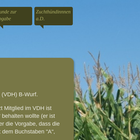
unde zur
Zuchthündinnnen
bgabe
a.D.
m (VDH) B-Wurf.
t Mitglied im VDH ist
ehalten wollte (er ist
ter die Vorgabe, dass die
it dem Buchstaben "A",