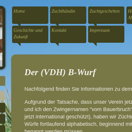
Home
Zuchthündin
Zuchtgeschehen
H
A
Geschichte und
Kontakt
Impressum
Zukunft
Der (VDH) B-Wurf
Nachfolgend finden Sie Informationen zu de
Aufgrund der Tatsache, dass unser Verein jetz
und ich den Zwingernamen "vom Bauerbruch" b
jetzt international geschützt), haben wir Züch
Würfe fortlaufend alphabetisch, beginnend m
benannt werden müssen.