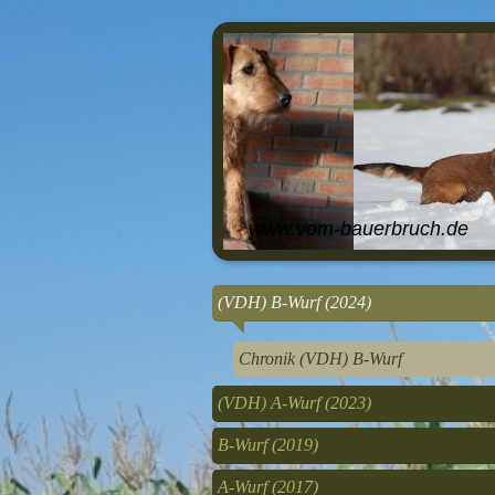
www.vom-bauerbruch.de
(VDH) B-Wurf (2024)
Chronik (VDH) B-Wurf
(VDH) A-Wurf (2023)
B-Wurf (2019)
A-Wurf (2017)