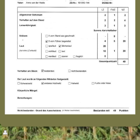
Druckversion
|
Sitemap
Login
© Privat
Webansicht